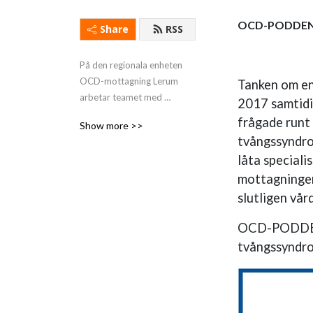
OCD-PODDENS
Share
RSS
På den regionala enheten 
OCD-mottagning Lerum 
Tanken om en
arbetar teamet med 
2017 samtidi
tvångssyndrom och 
frågade runt
Show more >>
närliggande diagnoser. I 
tvångssyndro
podden samtalar Johannes 
låta speciali
Cannán-Magnusson med 
mottagningen 
profiler inom OCD-området 
samt behandlare ifrån OCD-
slutligen vår
mottagningen som delar 
med sig av sin kunskap kring 
OCD-PODDEN o
diagnos, behandling och 
tvångssyndro
forskning inom ämnet 
psykiatri och i synnerhet 
tvångssyndrom och 
närliggande diagnoser. 