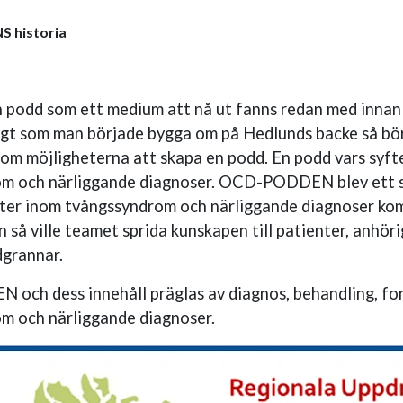
 historia
 podd som ett medium att nå ut fanns redan med inn
gt som man började bygga om på Hedlunds backe så 
 om möjligheterna att skapa en podd. En podd vars syft
m och närliggande diagnoser. OCD-PODDEN blev ett s
ster inom tvångssyndrom och närliggande diagnoser komm
så ville teamet sprida kunskapen till patienter, anhör
dgrannar.
ch dess innehåll präglas av diagnos, behandling, for
m och närliggande diagnoser.